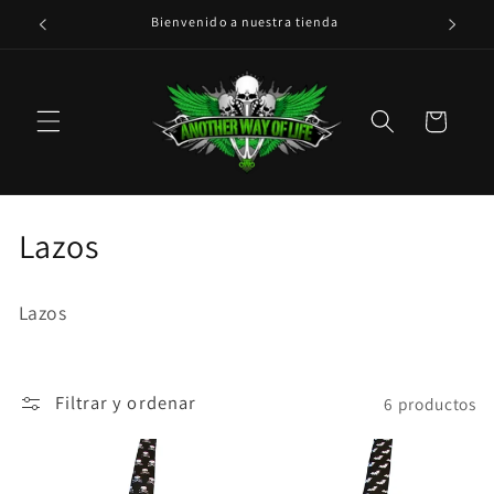
Ir
Bienvenido a nuestra tienda
Env
directamente
al contenido
Carrito
C
Lazos
o
Lazos
l
e
Filtrar y ordenar
6 productos
c
c