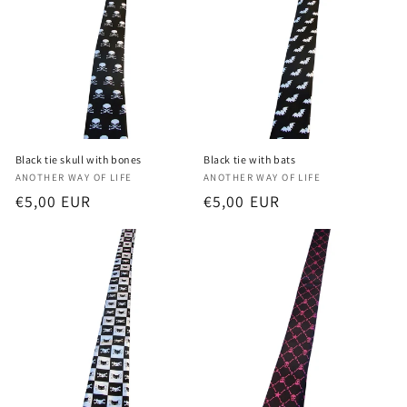
i
ó
n
:
Black tie skull with bones
Black tie with bats
Proveedor:
Proveedor:
ANOTHER WAY OF LIFE
ANOTHER WAY OF LIFE
Precio
€5,00 EUR
Precio
€5,00 EUR
habitual
habitual